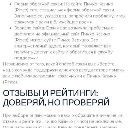
Форма обратной связи: На сайте Пинко Казино
(Pinco) есть специальная форма обратной связи.
Заполните ее, указав ваш вопрос или проблему, и мы
свяжемся с вами в ближайшее время.
Зеркало сайта: Если у вас возникли проблемы с
доступом на официальный сайт Пинко Казино
(Pinco), используйте Пинко Зеркало. Это
альтернативный адрес, который позволяет вам
получить доступ к сайту и обратиться в службу
поддержки.
Независимо от того, какой способ связи вы выберете,
наша команда поддержки клиентов всегда готова помочь
вам с любыми вопросами, связанными с Пинко Казино
(Pinco).
ОТЗЫВЫ И РЕЙТИНГИ:
ДОВЕРЯЙ, НО ПРОВЕРЯЙ
При выборе онлайн-казино важно обращать внимание на
отзывы и рейтинги. Пинко Казино (Pinco) не исключение.
Официальный сайт Пинко Казино предлагает широкий