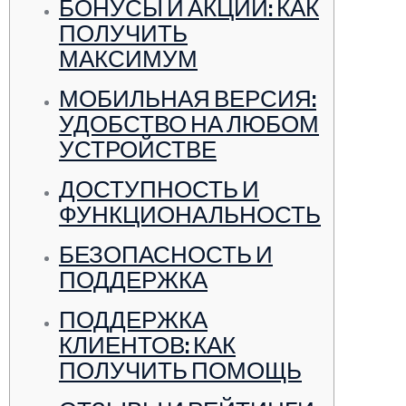
БОНУСЫ И АКЦИИ: КАК
ПОЛУЧИТЬ
МАКСИМУМ
МОБИЛЬНАЯ ВЕРСИЯ:
УДОБСТВО НА ЛЮБОМ
УСТРОЙСТВЕ
ДОСТУПНОСТЬ И
ФУНКЦИОНАЛЬНОСТЬ
БЕЗОПАСНОСТЬ И
ПОДДЕРЖКА
ПОДДЕРЖКА
КЛИЕНТОВ: КАК
ПОЛУЧИТЬ ПОМОЩЬ