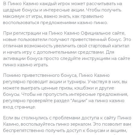
В Пинко Казино каждый игрок может рассчитывать на
щедрые бонусы и интересные акции. Чтобы получить
максимум от игры, важно знать, как правильно
воспользоваться предложениями казино пинко.
При регистрации на Пинко Казино Официальное сайте,
новые пользователи получают приветственный бонус. Это
отличная возможность увеличить свой стартовый капитал
и начать игру с дополнительными средствами. Для
активации бонуса просто следуйте инструкциям на сайте
пинко казино играть.
Помимо приветственного бонуса, Пинко Казино
регулярно проводит акции и турниры. Участвуя в них, вы
можете выиграть ценные призы, кэшбэки и другие
бонусы. Чтобы не пропустить интересные предложения,
регулярно проверяйте раздел “Акции” на пинко казино
вход странице.
Если вы столкнулись с проблемами доступа к сайту Пинко
Казино, воспользуйтесь пинко зеркалом. Это позволит вам
беспрепятственно получить доступ к бонусам и акциям,