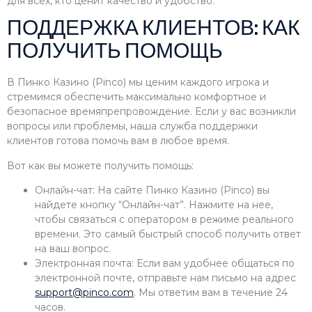
для всех, кто ценит качество и удобство.
ПОДДЕРЖКА КЛИЕНТОВ: КАК
ПОЛУЧИТЬ ПОМОЩЬ
В Пинко Казино (Pinco) мы ценим каждого игрока и
стремимся обеспечить максимально комфортное и
безопасное времяпрепровождение. Если у вас возникли
вопросы или проблемы, наша служба поддержки
клиентов готова помочь вам в любое время.
Вот как вы можете получить помощь:
Онлайн-чат: На сайте Пинко Казино (Pinco) вы
найдете кнопку “Онлайн-чат”. Нажмите на нее,
чтобы связаться с оператором в режиме реального
времени. Это самый быстрый способ получить ответ
на ваш вопрос.
Электронная почта: Если вам удобнее общаться по
электронной почте, отправьте нам письмо на адрес
support@pinco.com
. Мы ответим вам в течение 24
часов.