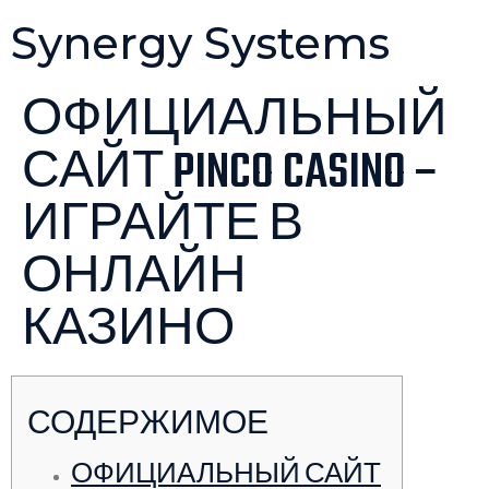
Synergy Systems
ОФИЦИАЛЬНЫЙ
САЙТ PINCO CASINO –
ИГРАЙТЕ В
ОНЛАЙН
КАЗИНО
СОДЕРЖИМОЕ
ОФИЦИАЛЬНЫЙ САЙТ