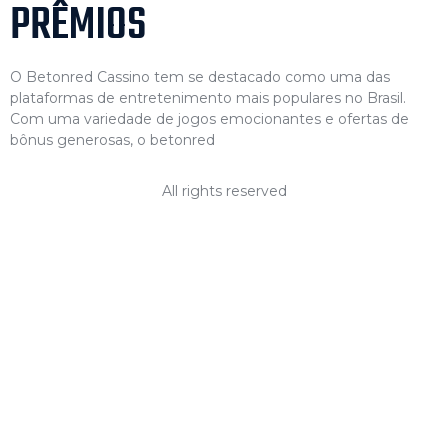
PRÊMIOS
O Betonred Cassino tem se destacado como uma das
plataformas de entretenimento mais populares no Brasil.
Com uma variedade de jogos emocionantes e ofertas de
bônus generosas, o betonred
All rights reserved