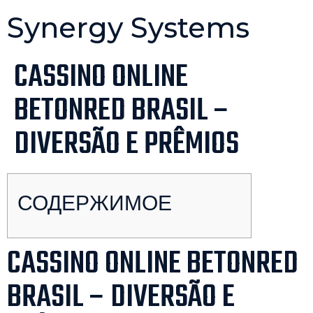
Synergy Systems
CASSINO ONLINE
BETONRED BRASIL –
DIVERSÃO E PRÊMIOS
СОДЕРЖИМОЕ
CASSINO ONLINE BETONRED
BRASIL – DIVERSÃO E