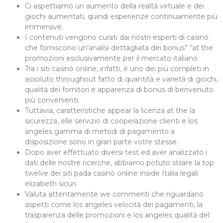
Ci aspettiamo un aumento della realtà virtuale e dei
giochi aumentati, quindi esperienze continuamente più
immersive.
I contenuti vengono curati dai nostri esperti di casinò
che forniscono un’analisi dettagliata dei bonus” “at the
promozioni esclusivamente per il mercato italiano.
Tra i siti casinò online, infatti, è uno dei più completi in
assoluto throughout fatto di quantità e varietà di giochi,
qualità dei fornitori e apparenza di bonus di benvenuto
più convenienti.
Tuttavia, caratteristiche appear la licenza at the la
sicurezza, elle servizio di cooperazione clienti e los
angeles gamma di metodi di pagamento a
disposizione sono in gran parte votre stesse.
Dopo aver effettuato diversi test ed aver analizzato i
dati delle nostre ricerche, abbiamo potuto stilare la top
twelve dei siti pada casinò online inside Italia legali
elizabeth sicuri.
Valuta attentamente we commenti che riguardano
aspetti come los angeles velocità dei pagamenti, la
trasparenza delle promozioni e los angeles qualità del