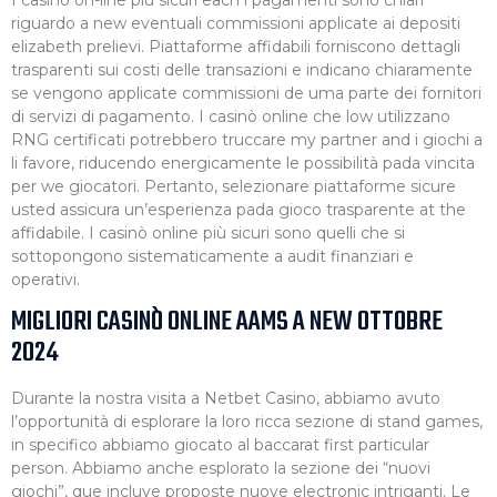
riguardo a new eventuali commissioni applicate ai depositi
elizabeth prelievi. Piattaforme affidabili forniscono dettagli
trasparenti sui costi delle transazioni e indicano chiaramente
se vengono applicate commissioni de uma parte dei fornitori
di servizi di pagamento. I casinò online che low utilizzano
RNG certificati potrebbero truccare my partner and i giochi a
li favore, riducendo energicamente le possibilità pada vincita
per we giocatori. Pertanto, selezionare piattaforme sicure
usted assicura un’esperienza pada gioco trasparente at the
affidabile. I casinò online più sicuri sono quelli che si
sottopongono sistematicamente a audit finanziari e
operativi.
MIGLIORI CASINÒ ONLINE AAMS A NEW OTTOBRE
2024
Durante la nostra visita a Netbet Casino, abbiamo avuto
l’opportunità di esplorare la loro ricca sezione di stand games,
in specifico abbiamo giocato al baccarat first particular
person. Abbiamo anche esplorato la sezione dei “nuovi
giochi”, que incluye proposte nuove electronic intriganti. Le