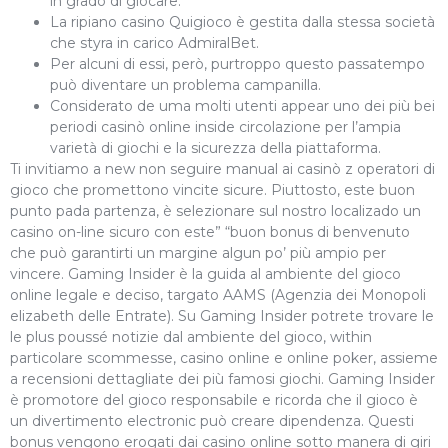
in grado di giocare.
La ripiano casino Quigioco è gestita dalla stessa società
che styra in carico AdmiralBet.
Per alcuni di essi, però, purtroppo questo passatempo
può diventare un problema campanilla.
Considerato de uma molti utenti appear uno dei più bei
periodi casinò online inside circolazione per l’ampia
varietà di giochi e la sicurezza della piattaforma.
Ti invitiamo a new non seguire manual ai casinò z operatori di
gioco che promettono vincite sicure. Piuttosto, este buon
punto pada partenza, è selezionare sul nostro localizado un
casino on-line sicuro con este” “buon bonus di benvenuto
che può garantirti un margine algun po’ più ampio per
vincere. Gaming Insider è la guida al ambiente del gioco
online legale e deciso, targato AAMS (Agenzia dei Monopoli
elizabeth delle Entrate). Su Gaming Insider potrete trovare le
le plus poussé notizie dal ambiente del gioco, within
particolare scommesse, casino online e online poker, assieme
a recensioni dettagliate dei più famosi giochi. Gaming Insider
è promotore del gioco responsabile e ricorda che il gioco è
un divertimento electronic può creare dipendenza. Questi
bonus vengono erogati dai casino online sotto manera di giri