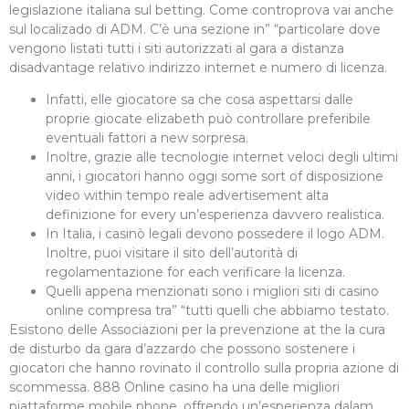
legislazione italiana sul betting. Come controprova vai anche
sul localizado di ADM. C’è una sezione in” “particolare dove
vengono listati tutti i siti autorizzati al gara a distanza
disadvantage relativo indirizzo internet e numero di licenza.
Infatti, elle giocatore sa che cosa aspettarsi dalle
proprie giocate elizabeth può controllare preferibile
eventuali fattori a new sorpresa.
Inoltre, grazie alle tecnologie internet veloci degli ultimi
anni, i giocatori hanno oggi some sort of disposizione
video within tempo reale advertisement alta
definizione for every un’esperienza davvero realistica.
In Italia, i casinò legali devono possedere il logo ADM.
Inoltre, puoi visitare il sito dell’autorità di
regolamentazione for each verificare la licenza.
Quelli appena menzionati sono i migliori siti di casino
online compresa tra” “tutti quelli che abbiamo testato.
Esistono delle Associazioni per la prevenzione at the la cura
de disturbo da gara d’azzardo che possono sostenere i
giocatori che hanno rovinato il controllo sulla propria azione di
scommessa. 888 Online casino ha una delle migliori
piattaforme mobile phone, offrendo un’esperienza dalam