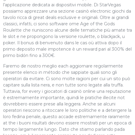
l’applicazione dedicata ai dispositivi mobile. Di StarVegas
possiamo apprezzare una sezione casinò electronic giochi da
tavolo ricca di great deals esclusive e originali. Oltre ai grandi
classici, infatti, ci sono software ome Age of the Gods
Roulette che riuniscono alcune delle tematiche più amate tra
le slot e ne propongono la versione roulette, o blackjack, u
poker. Il bonus di benvenuto dans le cas où attiva dopo il
primo deposito male impotence è un reward pari al 300% del
primo bidón fino a 300€.
Faremo de nostro meglio each aggiornare regolarmente
presente elenco in método che sappiate quali sono gli
operatori da evitare. Ci sono molte ragioni per cui un sito può
capitare sulla lista nera, e non tutte sono legate alla truffa.
Tuttavia, for every i giocatori di casinò online una reputazione
è estremamente importante, quindi le pratiche illecite not
dovrebbero essere prese alla leggera. Anche se alcuni
operatori riescono a ritoccare le loro politiche e a detergere la
loro fedina penale, questo accade estremamente raramente
at the i buoni risultati devono essere mostrati per un epoca di
tempo largamente lungo. Dato che stiamo parlando pada