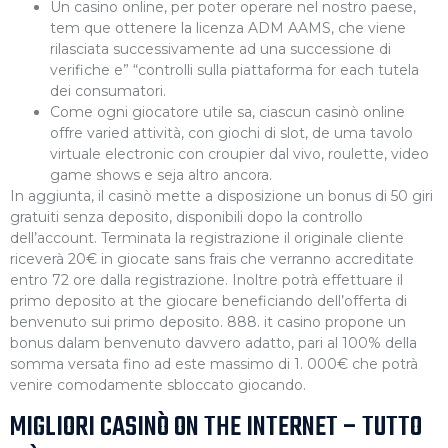
Un casino online, per poter operare nel nostro paese,
tem que ottenere la licenza ADM AAMS, che viene
rilasciata successivamente ad una successione di
verifiche e” “controlli sulla piattaforma for each tutela
dei consumatori.
Come ogni giocatore utile sa, ciascun casinò online
offre varied attività, con giochi di slot, de uma tavolo
virtuale electronic con croupier dal vivo, roulette, video
game shows e seja altro ancora.
In aggiunta, il casinò mette a disposizione un bonus di 50 giri
gratuiti senza deposito, disponibili dopo la controllo
dell’account. Terminata la registrazione il originale cliente
riceverà 20€ in giocate sans frais che verranno accreditate
entro 72 ore dalla registrazione. Inoltre potrà effettuare il
primo deposito at the giocare beneficiando dell’offerta di
benvenuto sui primo deposito. 888. it casino propone un
bonus dalam benvenuto davvero adatto, pari al 100% della
somma versata fino ad este massimo di 1. 000€ che potrà
venire comodamente sbloccato giocando.
MIGLIORI CASINÒ ON THE INTERNET – TUTTO