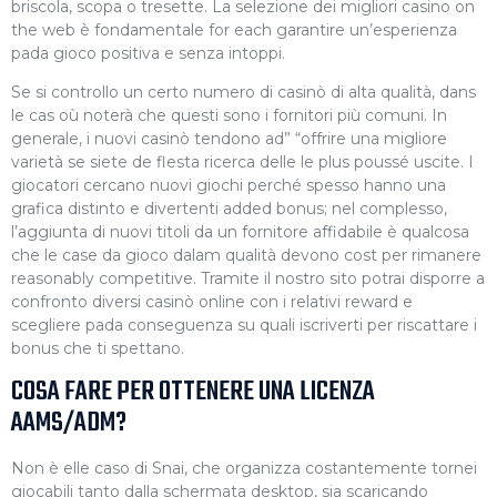
briscola, scopa o tresette. La selezione dei migliori casino on
the web è fondamentale for each garantire un’esperienza
pada gioco positiva e senza intoppi.
Se si controllo un certo numero di casinò di alta qualità, dans
le cas où noterà che questi sono i fornitori più comuni. In
generale, i nuovi casinò tendono ad” “offrire una migliore
varietà se siete de flesta ricerca delle le plus poussé uscite. I
giocatori cercano nuovi giochi perché spesso hanno una
grafica distinto e divertenti added bonus; nel complesso,
l’aggiunta di nuovi titoli da un fornitore affidabile è qualcosa
che le case da gioco dalam qualità devono cost per rimanere
reasonably competitive. Tramite il nostro sito potrai disporre a
confronto diversi casinò online con i relativi reward e
scegliere pada conseguenza su quali iscriverti per riscattare i
bonus che ti spettano.
COSA FARE PER OTTENERE UNA LICENZA
AAMS/ADM?
Non è elle caso di Snai, che organizza costantemente tornei
giocabili tanto dalla schermata desktop, sia scaricando