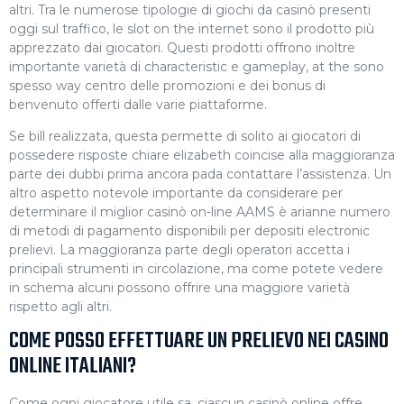
altri. Tra le numerose tipologie di giochi da casinò presenti
oggi sul traffico, le slot on the internet sono il prodotto più
apprezzato dai giocatori. Questi prodotti offrono inoltre
importante varietà di characteristic e gameplay, at the sono
spesso way centro delle promozioni e dei bonus di
benvenuto offerti dalle varie piattaforme.
Se bill realizzata, questa permette di solito ai giocatori di
possedere risposte chiare elizabeth coincise alla maggioranza
parte dei dubbi prima ancora pada contattare l’assistenza. Un
altro aspetto notevole importante da considerare per
determinare il miglior casinò on-line AAMS è arianne numero
di metodi di pagamento disponibili per depositi electronic
prelievi. La maggioranza parte degli operatori accetta i
principali strumenti in circolazione, ma come potete vedere
in schema alcuni possono offrire una maggiore varietà
rispetto agli altri.
COME POSSO EFFETTUARE UN PRELIEVO NEI CASINO
ONLINE ITALIANI?
Come ogni giocatore utile sa, ciascun casinò online offre