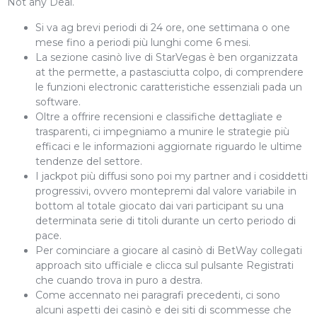
Not any Deal.
Si va ag brevi periodi di 24 ore, one settimana o one
mese fino a periodi più lunghi come 6 mesi.
La sezione casinò live di StarVegas è ben organizzata
at the permette, a pastasciutta colpo, di comprendere
le funzioni electronic caratteristiche essenziali pada un
software.
Oltre a offrire recensioni e classifiche dettagliate e
trasparenti, ci impegniamo a munire le strategie più
efficaci e le informazioni aggiornate riguardo le ultime
tendenze del settore.
I jackpot più diffusi sono poi my partner and i cosiddetti
progressivi, ovvero montepremi dal valore variabile in
bottom al totale giocato dai vari participant su una
determinata serie di titoli durante un certo periodo di
pace.
Per cominciare a giocare al casinò di BetWay collegati
approach sito ufficiale e clicca sul pulsante Registrati
che cuando trova in puro a destra.
Come accennato nei paragrafi precedenti, ci sono
alcuni aspetti dei casinò e dei siti di scommesse che