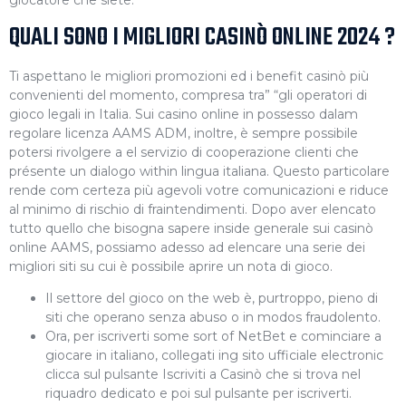
QUALI SONO I MIGLIORI CASINÒ ONLINE 2024 ?
Ti aspettano le migliori promozioni ed i benefit casinò più
convenienti del momento, compresa tra” “gli operatori di
gioco legali in Italia. Sui casino online in possesso dalam
regolare licenza AAMS ADM, inoltre, è sempre possibile
potersi rivolgere a el servizio di cooperazione clienti che
présente un dialogo within lingua italiana. Questo particolare
rende com certeza più agevoli votre comunicazioni e riduce
al minimo di rischio di fraintendimenti. Dopo aver elencato
tutto quello che bisogna sapere inside generale sui casinò
online AAMS, possiamo adesso ad elencare una serie dei
migliori siti su cui è possibile aprire un nota di gioco.
Il settore del gioco on the web è, purtroppo, pieno di
siti che operano senza abuso o in modos fraudolento.
Ora, per iscriverti some sort of NetBet e cominciare a
giocare in italiano, collegati ing sito ufficiale electronic
clicca sul pulsante Iscriviti a Casinò che si trova nel
riquadro dedicato e poi sul pulsante per iscriverti.