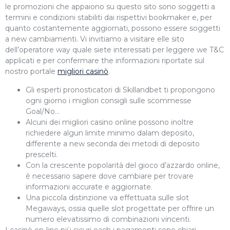
le promozioni che appaiono su questo sito sono soggetti a
termini e condizioni stabiliti dai rispettivi bookmaker e, per
quanto costantemente aggiornati, possono essere soggetti
a new cambiamenti. Vi invitiamo a visitare elle sito
dell’operatore way quale siete interessati per leggere we T&C
applicati e per confermare the informazioni riportate sul
nostro portale
migliori casinò
.
Gli esperti pronosticatori di Skillandbet ti propongono
ogni giorno i migliori consigli sulle scommesse
Goal/No…
Alcuni dei migliori casino online possono inoltre
richiedere algun limite minimo dalam deposito,
differente a new seconda dei metodi di deposito
prescelti.
Con la crescente popolarità del gioco d’azzardo online,
è necessario sapere dove cambiare per trovare
informazioni accurate e aggiornate.
Una piccola distinzione va effettuata sulle slot
Megaways, ossia quelle slot progettate per offrire un
numero elevatissimo di combinazioni vincenti.
I casinò on-line più sicuri each i pagamenti sono chiari